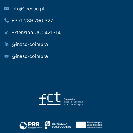
info@inescc.pt
+351 239 796 327
Extension UC: 421314
@inesc-coimbra
@inesc-coimbra