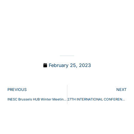
February 25, 2023
PREVIOUS
NEXT
INESC Brussels HUB Winter Meeting – 30 & 31 January (Hybrid meeting)
27TH INTERNATIONAL CONFERENCE ON OPTICAL NETWORK DESIGN AND MODELLING. COIMBRA, PORTUGAL, 8-11 MAY 2023.