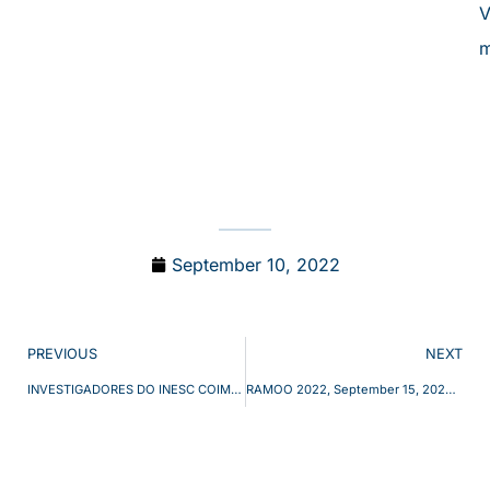
V
m
September 10, 2022
PREVIOUS
NEXT
INVESTIGADORES DO INESC COIMBRA TESTAM NOVOS SISTEMAS INTELIGENTES DE MONOTORIZAÇÃO DE VINHAS (–>CLICAR PARA DETALHES –>)
RAMOO 2022, September 15, 2022, Coimbra, Portugal