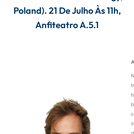
Poland). 21 De Julho Às 11h,
Anfiteatro A.5.1
A
N
t
h
b
c
i
d