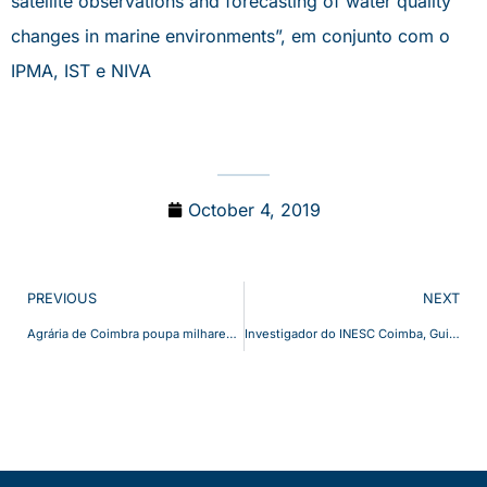
satellite observations and forecasting of water quality
changes in marine environments”, em conjunto com o
IPMA, IST e NIVA
October 4, 2019
PREVIOUS
NEXT
Agrária de Coimbra poupa milhares de euros com projeto de eficiência energética implementado pela investigadora do INESC Coimbra Marta Lopes.
Investigador do INESC Coimba, Guillermo Pereira, ex—aluno da FEUC, do Doutoramento em Sistemas Sustentáveis de Energia da Iniciativa Energia para a Sustentabilidade, dá entrevista para a Fundação Francisco Manuel dos Santos